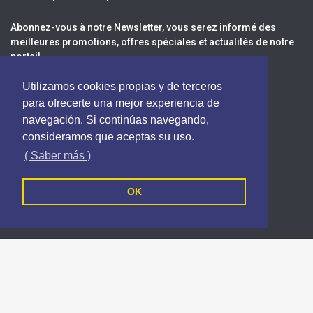
Abonnez-vous à notre Newsletter, vous serez informé des
meilleures promotions, offres spéciales et actualités de notre
portail.
Utilizamos cookies propias y de terceros
para ofrecerte una mejor experiencia de
navegación. Si continúas navegando,
consideramos que aceptas su uso.
( Saber más )
OK
IMMOCASA - Tous les droits sont réservés
Politique de cookies
Politique de confidentialité
Termes et conditions
Suivez-nous sur